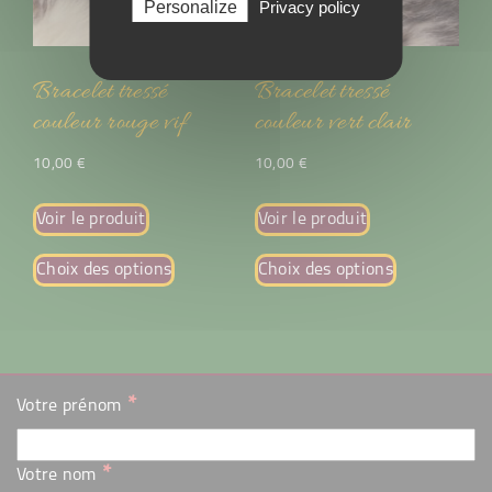
Personalize
Privacy policy
Bracelet tressé
Bracelet tressé
couleur rouge vif
couleur vert clair
10,00
€
10,00
€
Voir le produit
Voir le produit
Choix des options
Choix des options
*
Votre prénom
*
Votre nom