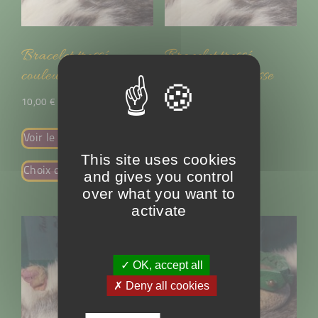
Bracelet tressé
Bracelet tressé
couleur rose
couleur rouge lisse
10,00
€
10,00
€
Voir le produit
Voir le produit
This site uses cookies
Choix des options
Choix des options
and gives you control
over what you want to
activate
✓ OK, accept all
✗ Deny all cookies