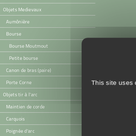
Objets Medievaux
Aumônière
Bourse
Bourse Moutmout
Petite bourse
Canon de bras (paire)
This site uses
Porte Corne
Objets tir à l'arc
Maintien de corde
Carquois
Poignée d'arc