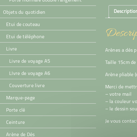
Porte monnaie double rangement
Descriptio
Objets du quotidien
Etui de couteau
Descrip
Etui de téléphone
Livre
Arènes a dés p
Livre de voyage A5
Taille 15cm de
LIvre de voyage A6
Arène pliable 
Couverture livre
Merci de mett
– votre mail
Marque-page
– la couleur v
– le dessin so
Porte clé
Je vous contact
Ceinture
Arène de Dés