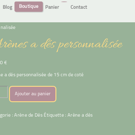
Boutique
Blog
Panier
Contact
nalisée
rènes a dés personnalisée
00
€
e a dés personnalisée de 15 cm de coté
tité
Ajouter au panier
es
gorie :
Arène de Dés
Étiquette :
Arène a dés
onnalisée