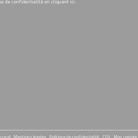
ue de confidentialité en cliquant
ici
.
cceuil
Mentions legales
Politique de confidentialité
CGV
Mon compte