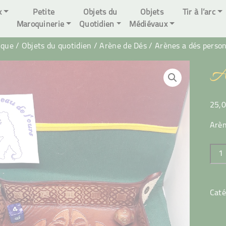
x
Petite
Objets du
Objets
Tir à l’arc
Maroquinerie
Quotidien
Médiévaux
ique
/
Objets du quotidien
/
Arène de Dés
/ Arènes a dés person
A
25,
Arèn
quan
de
Arèn
a
Caté
dés
pers