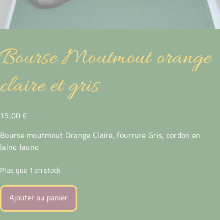
Bourse Moutmout orange
claire et gris
15,00
€
Bourse moutmout Orange Claire, fourrure Gris, cordon en
laine Jaune
Plus que 1 en stock
quantité
Ajouter au panier
de
Bourse