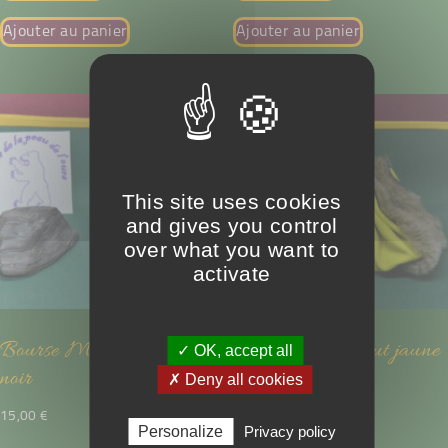
Ajouter au panier
Ajouter au panier
This site uses cookies
and gives you control
over what you want to
activate
Bourse Moutmout rose et
Bourse Moutmout jaune
✓ OK, accept all
noir
et gris
✗ Deny all cookies
15,00
€
15,00
€
Personalize
Privacy policy