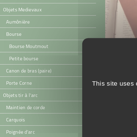
Objets Medievaux
Aumônière
Bourse
Bourse Moutmout
Marque pag
Petite bourse
entrelacé
Canon de bras (paire)
10,00
€
This site uses
Porte Corne
Select options
Objets tir à l'arc
Maintien de corde
Carquois
Poignée d'arc