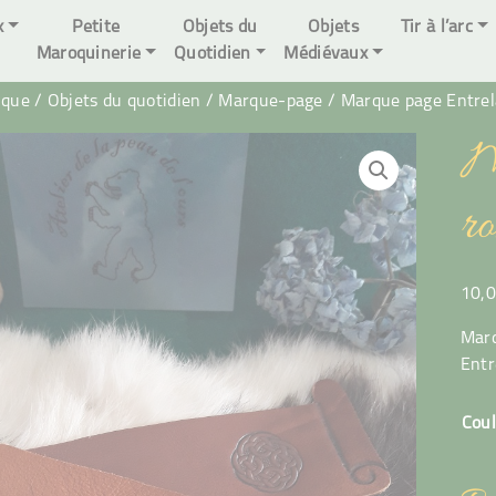
x
Petite
Objets du
Objets
Tir à l’arc
Maroquinerie
Quotidien
Médiévaux
ique
/
Objets du quotidien
/
Marque-page
/ Marque page Entrel
M
r
10,
Marq
Entr
Cou