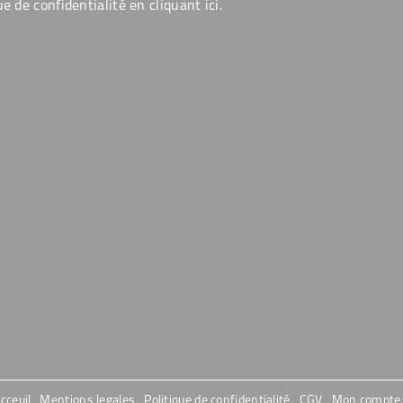
ue de confidentialité en cliquant
ici
.
cceuil
Mentions legales
Politique de confidentialité
CGV
Mon compte