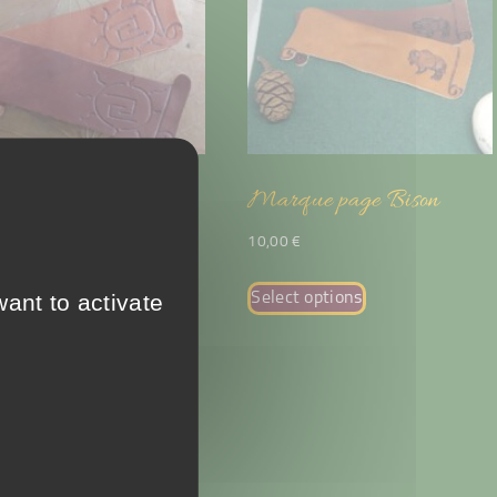
que page soleil
Marque page Bison
èque
10,00
€
0
€
ant to activate
Select options
ct options