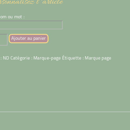
sonnalisez l 'article
om ou mot :
tité
Ajouter au panier
que
 :
ND
Catégorie :
Marque-page
Étiquette :
Marque page
elacs