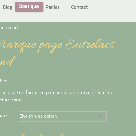
Boutique
Blog
Panier
Contact
acs rond
arque page Entrelacs
ond
00
€
ue page en forme de parchemin avec un dessin d’un
elacs rond
leur