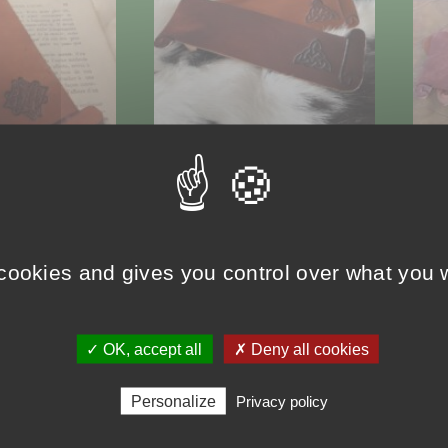
e Aigle
Marque page Triquetra
Mar
azt
10,00
€
10,0
 cookies and gives you control over what you w
Select options
Sele
✓ OK, accept all
✗ Deny all cookies
Personalize
Privacy policy