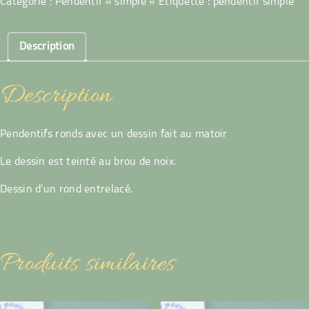
Catégorie :
Pendentif « simple »
Étiquette :
pendentif simple
Entrelacs
rond
Description
Description
Pendentifs ronds avec un dessin fait au matoir
Le dessin est teinté au brou de noix.
Dessin d’un rond entrelacé.
Produits similaires