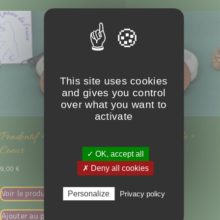
This site uses cookies
and gives you control
over what you want to
activate
Pendentif « simple »
Pendentif « simple »
Coeur
Triquetra
✓ OK, accept all
✗ Deny all cookies
9,00
€
9,00
€
Personalize
Privacy policy
Voir le produit
Voir le produit
Ajouter au panier
Ajouter au panier