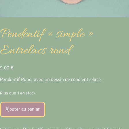
Pendentif « simple »
Entrelacs rond
9,00
€
Pendentif Rond, avec un dessin de rond entrelacé.
Plus que 1 en stock
quantité
Ajouter au panier
de
Pendentif
"simple"