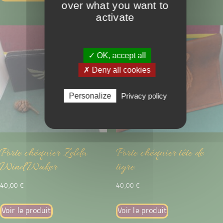
over what you want to
activate
✓ OK, accept all
✗ Deny all cookies
Personalize
Privacy policy
Porte chéquier Zelda
Porte chéquier tête de
Wind Waker
tigre
40,00
€
40,00
€
Voir le produit
Voir le produit