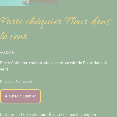
Porte chéquier Fleur dans
le vent
40,00
€
Porte Chéquier couleur violet avec dessin de Fleur dans le
vent
Plus que 1 en stock
quantité
Ajouter au panier
de
Porte
chéquier
Catégorie :
Porte chequier
Étiquette :
porte chéquier