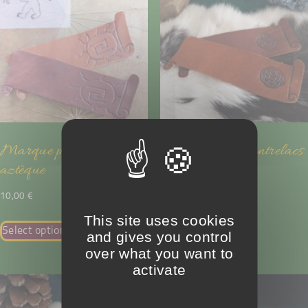
Marque page soleil
Marque page Entrelacs
aztèque
rond
10,00
€
10,00
€
This site uses cookies
Select options
Select options
and gives you control
over what you want to
activate