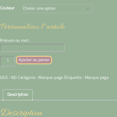
Couleur
Personnalisez l 'article
Prénom ou mot :
quantité
Ajouter au panier
de
Marque
page
UGS :
ND
Catégorie :
Marque-page
Étiquette :
Marque page
Croix
celtique
Description
longue
Description