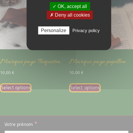
✓ OK, accept all
✗ Deny all cookies
Personalize
Privacy policy
Marque page Triquetra
Marque page papillon
10,00
€
10,00
€
Select options
Select options
*
Votre prénom